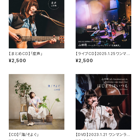
【まとめCD】「産声」
【ライブCD】2025.1.25ワンマン
ライブ
¥2,500
¥2,500
【CD】「海/そよぐ」
【DVD】2023.1.21 ワンマンライ
ブ 渋谷7th FLOOR