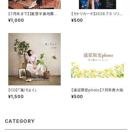
【7月末まで】【能登半島地震支
【セトリカード】2026.7.5 リリー
援】【ライブ映像ダウンロード】2
スワンマンライブ
¥1,000
¥500
024.3.20練馬FAMILY(Key.岡
島沙予)
【CD】「海/そよぐ」
【遠征限定photo】7月奈良大阪
¥1,500
¥500
CATEGORY