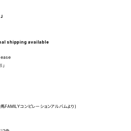
」
nal shipping available
lease
彩」
練馬FAMILYコンピレーションアルバムより)
ジ2曲